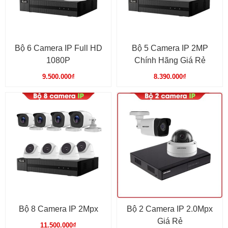
thể.
thể.
Các
Các
tùy
tùy
chọn
chọn
Bộ 6 Camera IP Full HD
Bộ 5 Camera IP 2MP
có
có
1080P
Chính Hãng Giá Rẻ
thể
thể
9.500.000
₫
8.390.000
₫
được
được
chọn
chọn
Sản
Sản
trên
trên
phẩm
phẩm
trang
trang
này
này
sản
sản
có
có
phẩm
phẩm
nhiều
nhiều
biến
biến
thể.
thể.
Các
Các
tùy
tùy
chọn
chọn
Bộ 8 Camera IP 2Mpx
Bộ 2 Camera IP 2.0Mpx
có
có
Giá Rẻ
11.500.000
₫