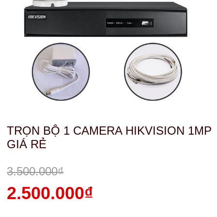
TRỌN BỘ 1 CAMERA HIKVISION 1MP
GIÁ RẺ
3.500.000
₫
Giá
2.500.000
₫
gốc
Giá