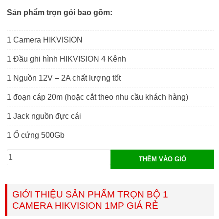
là:
hiện
Sản phẩm trọn gói bao gồm:
3.500.000₫.
tại
1 Camera HIKVISION
là:
1 Đầu ghi hình HIKVISION 4 Kênh
2.500.000₫.
1 Nguồn 12V – 2A chất lượng tốt
1 đoạn cáp 20m (hoặc cắt theo nhu cầu khách hàng)
1 Jack nguồn đực cái
1 Ổ cứng 500Gb
Trọn
THÊM VÀO GIỎ
bộ
1
camera
GIỚI THIỆU SẢN PHẨM TRỌN BỘ 1
Hikvision
CAMERA HIKVISION 1MP GIÁ RẺ
1MP