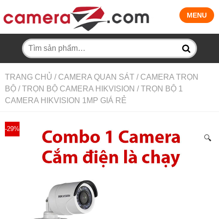
MENU
Tìm
kiếm:
TRANG CHỦ
/
CAMERA QUAN SÁT
/
CAMERA TRỌN
BỘ
/
TRỌN BỘ CAMERA HIKVISION
/ TRỌN BỘ 1
CAMERA HIKVISION 1MP GIÁ RẺ
-29%
🔍