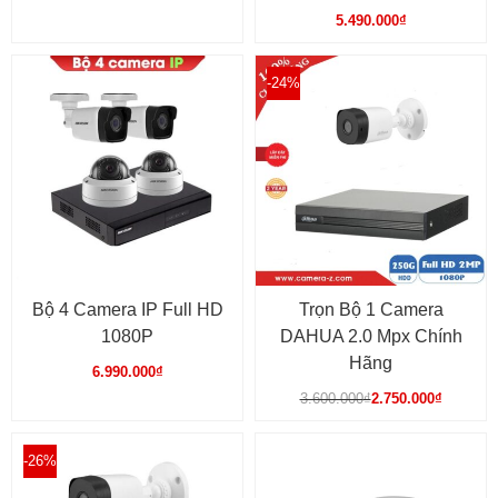
thể
thể
5.490.000
₫
được
được
chọn
chọn
Sản
-24%
trên
trên
phẩm
trang
trang
này
sản
sản
có
phẩm
phẩm
nhiều
biến
thể.
Các
tùy
chọn
Bộ 4 Camera IP Full HD
Trọn Bộ 1 Camera
có
1080P
DAHUA 2.0 Mpx Chính
thể
Hãng
6.990.000
₫
được
Giá
Giá
3.600.000
₫
2.750.000
₫
chọn
gốc
hiện
trên
là:
tại
3.600.000₫.
là:
-26%
trang
2.750.000₫.
sản