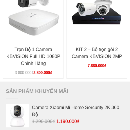
phẩm
Trọn Bộ 1 Camera
KIT 2 – Bộ trọn gói 2
KBVISION Full HD 1080P
Camera KBVISION 2MP
Chính Hãng
7.880.000
₫
Giá
Giá
3.800.000
₫
2.800.000
₫
gốc
hiện
là:
tại
3.800.000₫.
là:
SẢN PHẨM KHUYẾN MÃI
2.800.000₫.
Camera Xiaomi Mi Home Sercurity 2K 360
Độ
Giá
Giá
1.290.000
₫
1.190.000
₫
gốc
hiện