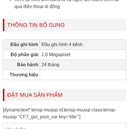
qua điện thoại di động
THÔNG TIN BỔ SUNG
Đầu ghi hình
Đầu ghi hình 4 kênh
Độ phân giải
1.0 Megapixel
Bảo hành
24 tháng
Thương hiệu
ĐẶT MUA SẢN PHẨM
[dynamictext* tensp-muasp id:tensp-muasp class:tensp-
muasp "CF7_get_post_var key='title'"]