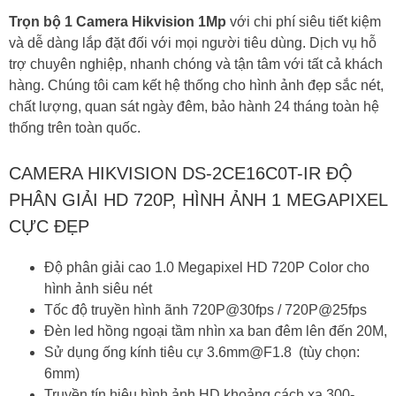
giá
Trọn bộ 1 Camera Hikvision 1Mp
với chi phí siêu tiết kiệm
rẻ
và dễ dàng lắp đặt đối với mọi người tiêu dùng. Dịch vụ hỗ
số
trợ chuyên nghiệp, nhanh chóng và tận tâm với tất cả khách
lượng
hàng. Chúng tôi cam kết hệ thống cho hình ảnh đẹp sắc nét,
chất lượng, quan sát ngày đêm, bảo hành 24 tháng toàn hệ
thống trên toàn quốc.
CAMERA HIKVISION DS-2CE16C0T-IR ĐỘ
PHÂN GIẢI HD 720P, HÌNH ẢNH 1 MEGAPIXEL
CỰC ĐẸP
Độ phân giải cao 1.0 Megapixel HD 720P Color cho
hình ảnh siêu nét
Tốc độ truyền hình ãnh 720P@30fps / 720P@25fps
Đèn led hồng ngoại tầm nhìn xa ban đêm lên đến 20M,
Sử dụng ống kính tiêu cự 3.6mm@F1.8 (tùy chọn:
6mm)
Truyền tín hiệu hình ảnh HD khoảng cách xa 300-