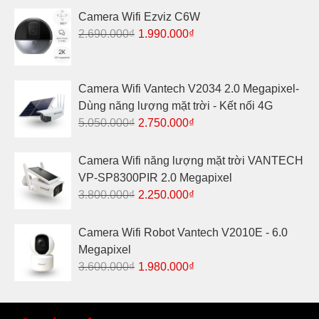
là:
tại
Camera Wifi Ezviz C6W
1.290.000₫.
là:
Giá
Giá
2.690.000
₫
1.990.000
₫
1.190.000₫.
gốc
hiện
là:
tại
2.690.000₫.
là:
Camera Wifi Vantech V2034 2.0 Megapixel-
1.990.000₫.
Dùng năng lượng mặt trời - Kết nối 4G
Giá
Giá
5.050.000
₫
2.750.000
₫
gốc
hiện
là:
tại
Camera Wifi năng lượng mặt trời VANTECH
5.050.000₫.
là:
VP-SP8300PIR 2.0 Megapixel
2.750.000₫.
Giá
Giá
3.800.000
₫
2.250.000
₫
gốc
hiện
là:
tại
Camera Wifi Robot Vantech V2010E - 6.0
3.800.000₫.
là:
Megapixel
2.250.000₫.
Giá
Giá
3.600.000
₫
1.980.000
₫
gốc
hiện
là:
tại
3.600.000₫.
là: