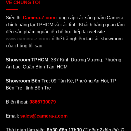
VỀ CHÚNG TÔI
1.980.000₫.
Siêu thị
Camera-Z.com
cung cấp các sản phẩm Camera
chính hãng tại TPHCM và các tỉnh. Khách hàng quan tâm
đến sản phẩm ngoài liên hệ trực tiếp tại website:
www.camera-z.com
có thể trả nghiệm tại các showroom
của chúng tôi sau:
Showroom TPHCM:
337 Kinh Dương Vương, Phuờng
An Lạc, Quận Bình Tân, HCM
Showroom Bến Tre:
09 Tán Kế, Phường An Hội, TP
Bến Tre , tỉnh Bến Tre
Điện thoại:
0866730079
Email:
sales@camera-z.com
Thời gian làm việc:
8h30 đến 17h30
(Từ thứ 2 đến thứ 7)